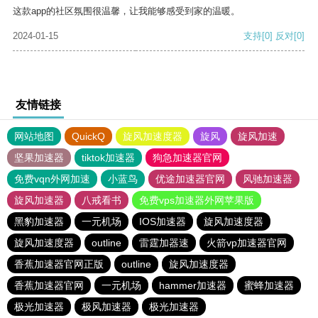
这款app的社区氛围很温馨，让我能够感受到家的温暖。
2024-01-15
支持
[0]
反对
[0]
友情链接
网站地图
QuickQ
旋风加速度器
旋风
旋风加速
坚果加速器
tiktok加速器
狗急加速器官网
免费vqn外网加速
小蓝鸟
优途加速器官网
风驰加速器
旋风加速器
八戒看书
免费vps加速器外网苹果版
黑豹加速器
一元机场
IOS加速器
旋风加速度器
旋风加速度器
outline
雷霆加器速
火箭vp加速器官网
香蕉加速器官网正版
outline
旋风加速度器
香蕉加速器官网
一元机场
hammer加速器
蜜蜂加速器
极光加速器
极风加速器
极光加速器