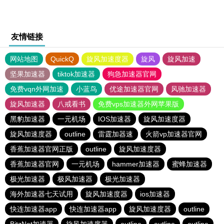
友情链接
网站地图
QuickQ
旋风加速度器
旋风
旋风加速
坚果加速器
tiktok加速器
狗急加速器官网
免费vqn外网加速
小蓝鸟
优途加速器官网
风驰加速器
旋风加速器
八戒看书
免费vps加速器外网苹果版
黑豹加速器
一元机场
IOS加速器
旋风加速度器
旋风加速度器
outline
雷霆加器速
火箭vp加速器官网
香蕉加速器官网正版
outline
旋风加速度器
香蕉加速器官网
一元机场
hammer加速器
蜜蜂加速器
极光加速器
极风加速器
极光加速器
海外加速器七天试用
旋风加速度器
ios加速器
快连加速器app
快连加速器app
旋风加速度器
outline