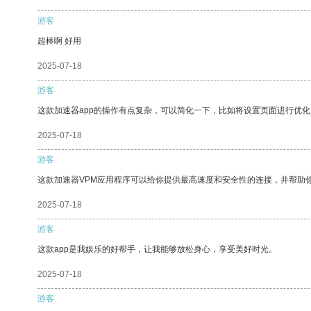
游客
超棒啊 好用
2025-07-18
游客
这款加速器app的操作有点复杂，可以简化一下，比如将设置页面进行优化
2025-07-18
游客
这款加速器VPM应用程序可以给你提供最高速度和安全性的连接，并帮助
2025-07-18
游客
这款app是我娱乐的好帮手，让我能够放松身心，享受美好时光。
2025-07-18
游客