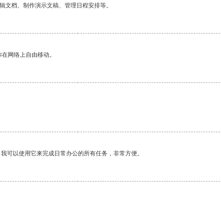
编辑文档、制作演示文稿、管理日程安排等。
你在网络上自由移动。
。我可以使用它来完成日常办公的所有任务，非常方便。