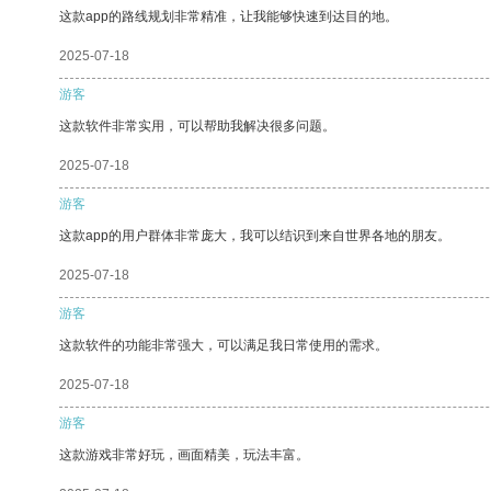
这款app的路线规划非常精准，让我能够快速到达目的地。
2025-07-18
游客
这款软件非常实用，可以帮助我解决很多问题。
2025-07-18
游客
这款app的用户群体非常庞大，我可以结识到来自世界各地的朋友。
2025-07-18
游客
这款软件的功能非常强大，可以满足我日常使用的需求。
2025-07-18
游客
这款游戏非常好玩，画面精美，玩法丰富。