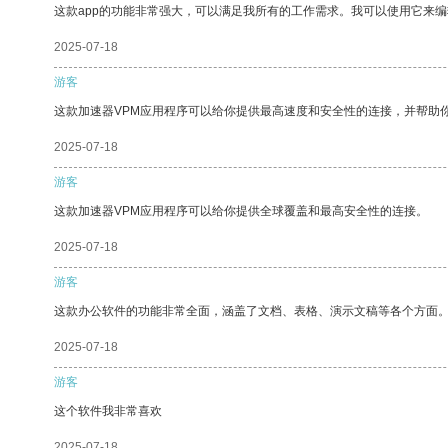
这款app的功能非常强大，可以满足我所有的工作需求。我可以使用它来
2025-07-18
游客
这款加速器VPM应用程序可以给你提供最高速度和安全性的连接，并帮助
2025-07-18
游客
这款加速器VPM应用程序可以给你提供全球覆盖和最高安全性的连接。
2025-07-18
游客
这款办公软件的功能非常全面，涵盖了文档、表格、演示文稿等各个方面
2025-07-18
游客
这个软件我非常喜欢
2025-07-18