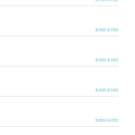
支持
[0]
反对
[0]
支持
[0]
反对
[0]
支持
[0]
反对
[0]
支持
[0]
反对
[0]