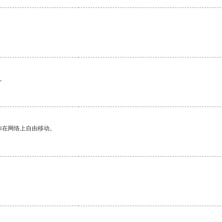
。
你在网络上自由移动。